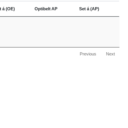
t á (OE)
Optibelt AP
Set á (AP)
t á (OE)
Optibelt AP
Set á (AP)
Previous
Next