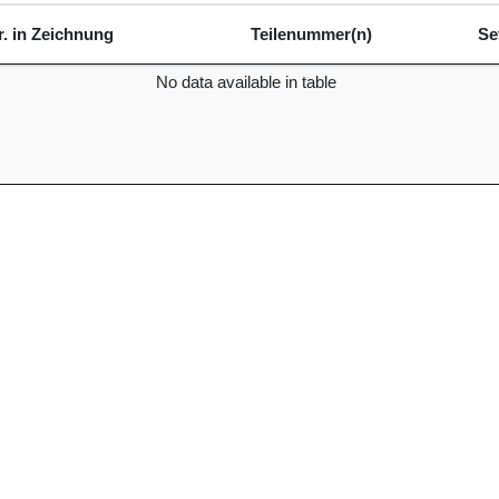
r. in Zeichnung
Teilenummer(n)
Se
r. in Zeichnung
Teilenummer(n)
Se
No data available in table